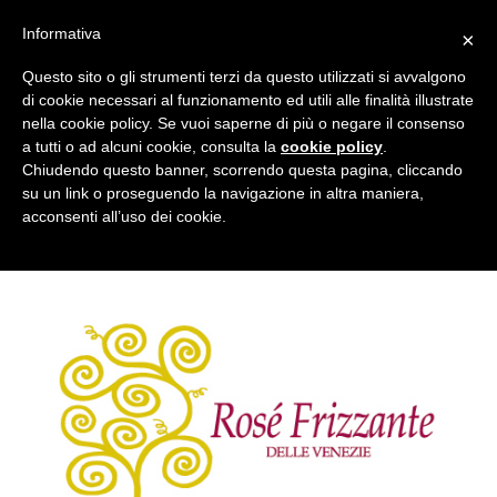
Salta
Informativa
×
ai
contenuti
Questo sito o gli strumenti terzi da questo utilizzati si avvalgono
di cookie necessari al funzionamento ed utili alle finalità illustrate
cantina_sanpietro_rose_frizzante_front
nella cookie policy. Se vuoi saperne di più o negare il consenso
a tutti o ad alcuni cookie, consulta la
cookie policy
.
Pubblicato
25 Agosto 2017
alle
453 × 453
in
ELFONTEGO
Chiudendo questo banner, scorrendo questa pagina, cliccando
su un link o proseguendo la navigazione in altra maniera,
ROSATO FRIZZANTE 0,75 lt NUOVO!
acconsenti all’uso dei cookie.