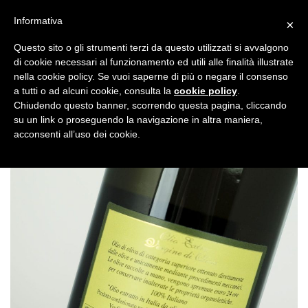
Salta
Informativa
×
ai
contenuti
Questo sito o gli strumenti terzi da questo utilizzati si avvalgono
di cookie necessari al funzionamento ed utili alle finalità illustrate
cantina_sanpietro_olio_PART3
nella cookie policy. Se vuoi saperne di più o negare il consenso
a tutti o ad alcuni cookie, consulta la
cookie policy
.
Pubblicato
4 Ottobre 2017
alle
1200 × 1200
in
Olio Extra
Chiudendo questo banner, scorrendo questa pagina, cliccando
su un link o proseguendo la navigazione in altra maniera,
Vergine d’oliva 0,75 lt
acconsenti all’uso dei cookie.