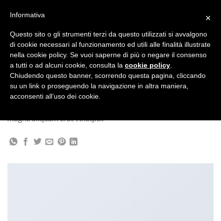
Salta
Informativa
×
ai
contenuti
Questo sito o gli strumenti terzi da questo utilizzati si avvalgono
di cookie necessari al funzionamento ed utili alle finalità illustrate
Design
nella cookie policy. Se vuoi saperne di più o negare il consenso
a tutti o ad alcuni cookie, consulta la
cookie policy
.
MAGAZINE
Chiudendo questo banner, scorrendo questa pagina, cliccando
su un link o proseguendo la navigazione in altra maniera,
Lorem ipsum dolor sit amet, consectetuer adipiscing elit, sed
acconsenti all’uso dei cookie.
diam nonummy nibh euismod tincidunt ut laoreet dolore
magna aliquam erat volutpat