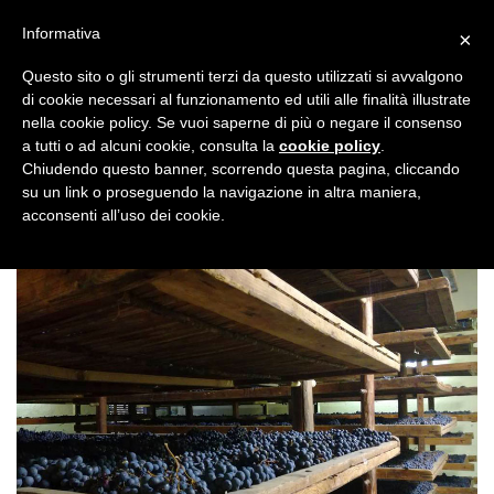
Salta
Informativa
×
ai
contenuti
Questo sito o gli strumenti terzi da questo utilizzati si avvalgono
di cookie necessari al funzionamento ed utili alle finalità illustrate
Valpolicella Classico DOC 0,75 lt 3
nella cookie policy. Se vuoi saperne di più o negare il consenso
a tutti o ad alcuni cookie, consulta la
cookie policy
.
Pubblicato
28 Giugno 2017
alle
800 × 600
in
Valpolicella
Chiudendo questo banner, scorrendo questa pagina, cliccando
su un link o proseguendo la navigazione in altra maniera,
Classico DOC 0,75 lt
acconsenti all’uso dei cookie.