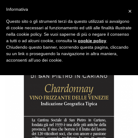
Salta
Informativa
×
ai
contenuti
Questo sito o gli strumenti terzi da questo utilizzati si avvalgono
di cookie necessari al funzionamento ed utili alle finalità illustrate
cantina_sanpietro_chardonnay_frizzant
nella cookie policy. Se vuoi saperne di più o negare il consenso
a tutti o ad alcuni cookie, consulta la
cookie policy
.
Pubblicato
25 Agosto 2017
alle
944 × 944
in
Elfontego
Chiudendo questo banner, scorrendo questa pagina, cliccando
su un link o proseguendo la navigazione in altra maniera,
Frizzante 0,75 lt
acconsenti all’uso dei cookie.