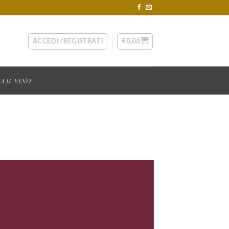
ACCEDI / REGISTRATI
€
0,00
A IL VINO