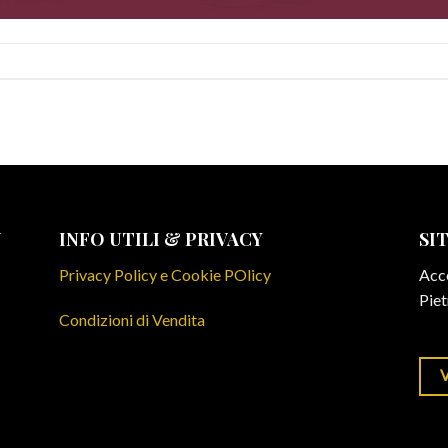
N
INFO UTILI & PRIVACY
SI
Privacy Policy e Cookie POlicy
Acce
Piet
Condizioni di Vendita
V