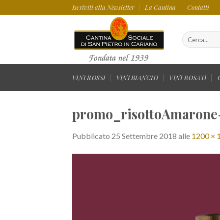
Salta
Iscriviti alla Newsletter
La Cantina
Contatti
ai
contenuti
Cerca:
VINI ROSSI
VINI BIANCHI
VINI ROSATI
promo_risottoAmarone
Pubblicato
25 Settembre 2018
alle
1200 × 