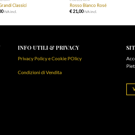
Grandi Classici
Rosso Bianco Rosé
00
€
21,00
IVA incl.
IVA incl.
N
INFO UTILI & PRIVACY
SI
Privacy Policy e Cookie POlicy
Acce
Piet
Condizioni di Vendita
V