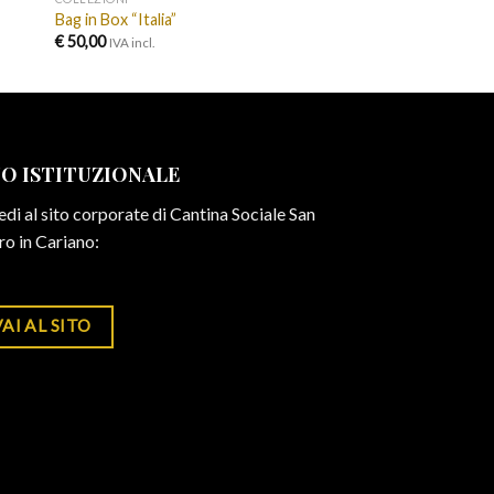
Bag in Box “Italia”
€
50,00
IVA incl.
TO ISTITUZIONALE
di al sito corporate di Cantina Sociale San
ro in Cariano:
AI AL SITO