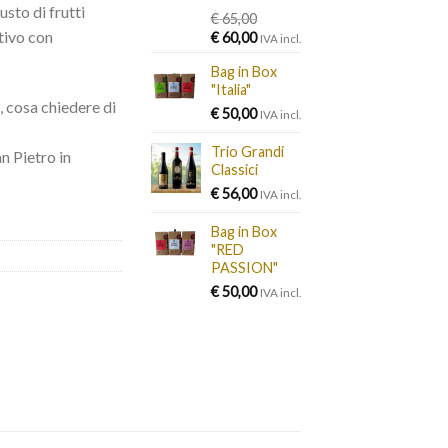
sto di frutti
€
65,00
itivo con
Original
Current
€
60,00
IVA incl.
price
price
Bag in Box
was:
is:
"Italia"
€ 65,00.
€ 60,00.
, cosa chiedere di
€
50,00
IVA incl.
Trio Grandi
n Pietro in
Classici
€
56,00
IVA incl.
Bag in Box
"RED
PASSION"
€
50,00
IVA incl.