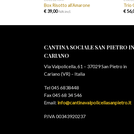
4 gradi
Box Risotto all’Amarone
Trio 
€
39,00
€
56,
IVA incl.
CANTINA SOCIALE SAN PIETRO I
CARIANO
Via Valpolicella, 61 – 37029 San Pietro in
Cariano (VR) – Italia
Tel 045 6838448
Fax 045 68 34 546
Email:
info@cantinavalpolicellasanpietro.it
P.IVA 00343920237