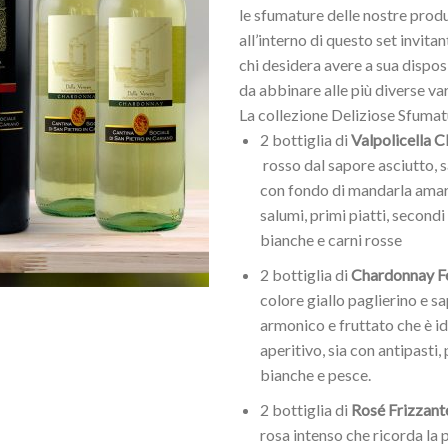
le sfumature delle nostre prod
all’interno di questo set invita
chi desidera avere a sua disposiz
da abbinare alle più diverse var
La collezione Deliziose Sfumat
2 bottiglia di
Valpolicella 
rosso dal sapore asciutto, 
con fondo di mandarla amar
salumi, primi piatti, secondi
bianche e carni rosse
2 bottiglia di
Chardonnay F
colore giallo paglierino e s
armonico e fruttato che è i
aperitivo, sia con antipasti, 
bianche e pesce.
2 bottiglia di
Rosé Frizzant
rosa intenso che ricorda la 