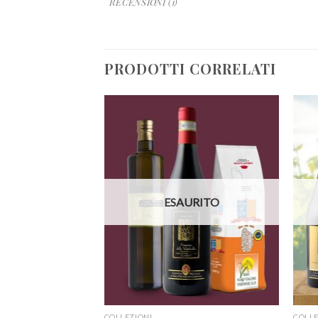
RECENSIONI (1)
PRODOTTI CORRELATI
URITO
ESAURITO
COLLEZIONI
COLLE