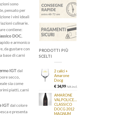
uzioni sono
nte, pensato per
ione i vini ideali
iazioni culinarie.
ure contiene:
Classico DOC
,
sapido e armonico
e, da gustare con
PRODOTTI PIÙ
 a base di carni
SCELTI
ermo IGT
dal
2 calici +
Amarone
apore secco,
Docg
deale sia come
€
34,99
IVA incl.
primi piatti, carni
AMARONE
VALPOLICELLA
CLASSICO
e IGT
dal colore
DOCG 2012
pesca e presenta
MAGNUM