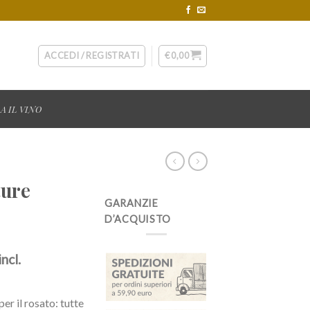
ACCEDI / REGISTRATI
€
0,00
A IL VINO
ture
GARANZIE
D’ACQUISTO
rent
ncl.
ce
er il rosato: tutte
,00.