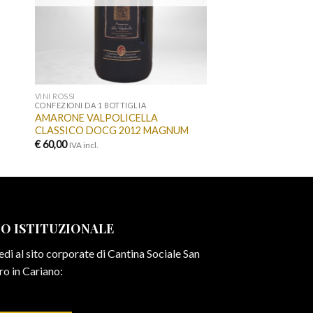
VINI ROSSI
CONFEZIONI DA 1 BOTTIGLIA
AMARONE VALPOLICELLA
CLASSICO DOCG 2012 MAGNUM
€
60,00
IVA incl.
TO ISTITUZIONALE
di al sito corporate di Cantina Sociale San
ro in Cariano: