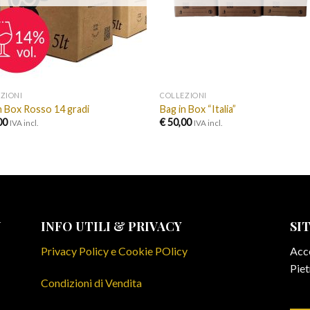
ZIONI
COLLEZIONI
n Box Rosso 14 gradi
Bag in Box “Italia”
00
€
50,00
IVA incl.
IVA incl.
N
INFO UTILI & PRIVACY
SI
Privacy Policy e Cookie POlicy
Acce
Piet
Condizioni di Vendita