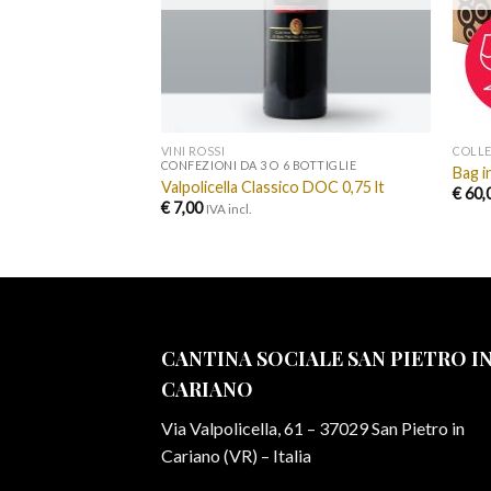
VINI ROSSI
COLLE
CONFEZIONI DA 3 O 6 BOTTIGLIE
marone
Bag i
Valpolicella Classico DOC 0,75 lt
€
60,
€
7,00
IVA incl.
CANTINA SOCIALE SAN PIETRO I
CARIANO
Via Valpolicella, 61 – 37029 San Pietro in
Cariano (VR) – Italia