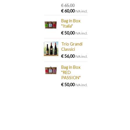
€
65,00
Original
Current
€
60,00
IVA incl.
price
price
Bag in Box
was:
is:
"Italia"
€ 65,00.
€ 60,00.
€
50,00
IVA incl.
Trio Grandi
Classici
€
56,00
IVA incl.
Bag in Box
"RED
PASSION"
€
50,00
IVA incl.