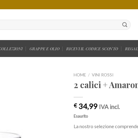
COLLEZIONI
GRAPPE E OLIO
RICEVI IL CODICE SCONTO
REGAL
HOME
/
VINI ROSSI
2 calici + Amar
34,99
€
IVA incl.
Esaurito
La nostro selezione comprende