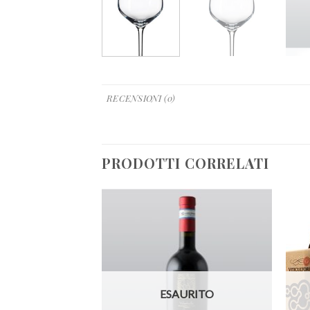
RECENSIONI (0)
PRODOTTI CORRELATI
URITO
ESAURITO