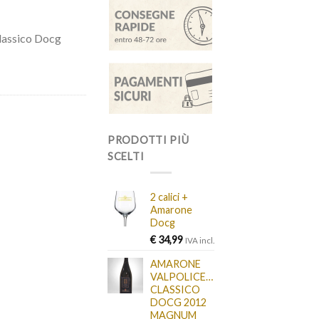
Classico Docg
PRODOTTI PIÙ
SCELTI
2 calici +
Amarone
Docg
€
34,99
IVA incl.
AMARONE
VALPOLICELLA
CLASSICO
DOCG 2012
MAGNUM