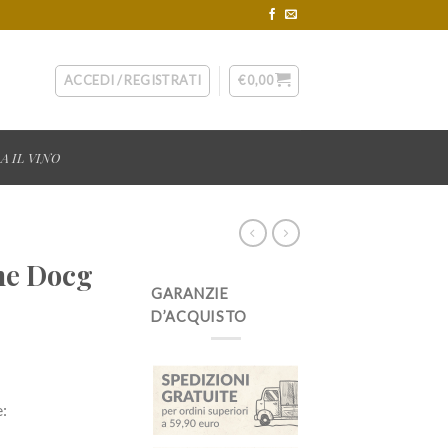
ACCEDI / REGISTRATI
€
0,00
A IL VINO
one Docg
GARANZIE
D’ACQUISTO
: